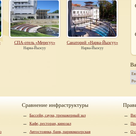
»
СПА-отель «Мересуу»
Санаторий «Нарва-Йыэсуу»
Нарва-Йыэсуу
Нарва-Йыэсуу
Ва
Сравнение инфраструктуры
Прав
Бассейн, сауна, тренажерный зал
Ви
Кафе, ресторан, кинозал
Пр
ю
Автостоянка, банк, парикмахерская
О 