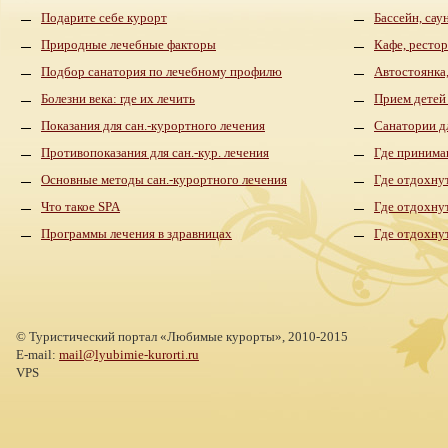
Подарите себе курорт
Бассейн, сау
Природные лечебные факторы
Кафе, рестор
Подбор санатория по лечебному профилю
Автостоянка,
Болезни века: где их лечить
Прием детей
Показания для сан.-курортного лечения
Санатории д
Противопоказания для сан.-кур. лечения
Где принима
Основные методы сан.-курортного лечения
Где отдохнут
Что такое SPA
Где отдохну
Программы лечения в здравницах
Где отдохну
©
Туристический портал «Любимые курорты»,
2010-2015
E-mail:
mail@lyubimie-kurorti.ru
VPS