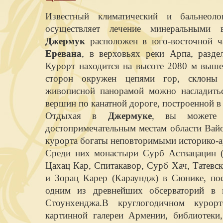
Известный климатический и бальнеол
осуществляет лечение минеральными в
Джермук
расположен в юго-восточной 
Еревана
, в верховьях реки Арпа, разде
Курорт находится на высоте 2080 м выше
сторон окружен цепями гор, склоны
живописной панорамой можно насладить
вершин по канатной дороге, построенной в 
Отдыхая в
Джермуке
, вы можете 
достопримечательным местам области Вайо
курорта богаты неповторимыми историко-
Среди них монастыри Сурб Аствацацин (А
Цахац Кар, Спитакавор, Сурб Хач, Татевс
и Зорац Карер (Караундж) в Сюнике, пос
одним из древнейших обсерваторий в м
Стоунхенджа.В круглогодичном курор
картинной галереи Армении, библиотеки