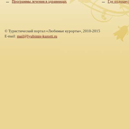
Программы лечения в здравницах
Где отдохну
©
Туристический портал «Любимые курорты»,
2010-2015
E-mail:
mail@lyubimie-kurorti.ru