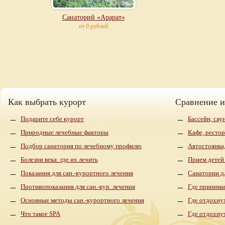
Санаторий «Арарат»
от 0 рублей
Как выбрать курорт
Сравнение 
Подарите себе курорт
Бассейн, сау
Природные лечебные факторы
Кафе, рестор
Подбор санатория по лечебному профилю
Автостоянка,
Болезни века: где их лечить
Прием детей
Показания для сан.-курортного лечения
Санатории д
Противопоказания для сан.-кур. лечения
Где принима
Основные методы сан.-курортного лечения
Где отдохнут
Что такое SPA
Где отдохну