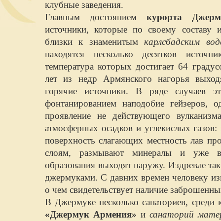
клубные заведения.
Главным достоянием
курорта Дже
источники, которые по своему составу 
близки к знаменитым
карлсбадским во
находятся несколько десятков источн
температура которых достигает 64 граду
лет из недр Армянского нагорья выход
горячие источники. В ряде случаев э
фонтанированием наподобие гейзеров, 
проявление не действующего вулканизм
атмосферных осадков и углекислых газов:
поверхность слагающих местность лав пр
слоям, размывают минералы и уже в
образования выходят наружу. Издревле та
джермуками. С давних времен человеку из
о чем свидетельствует наличие заброшенны
В Джермуке несколько санаториев, среди
«Джермук Армения»
и
санаторий мате