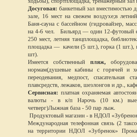
ходьбы), спортплощадка, тренажерный зал
Досуговая:
банкетный зал вместимостью до 
зале, 16 мест на свежем воздухе;в летний
Баня-сауна с бассейном (гидровайзер, масс
на 4-6 чел. Бильярд — один 12-футовый с
250 мест, летняя танцплощадка, библиотек
площадка — качели (5 шт.), горка (1 шт.), 
шт).
Имеется собственный
пляж,
оборудова
нормам(душевые кабины с горячей и х
переодевания, медпост, спасательная ст
плавсредств, лежаков, шезлонгов и др., каф
Сервисная:
платная охраняемая автостоя
валюты - в к/п Нарочь (10 км.) выез
четверг)Лыжная база - 50 пар лыж.
Продуктовый магазин - в НДОЛ «Зубренок»
Международная телефонная связь (2 такс
на территории НДОЛ «Зубренок» Прокат