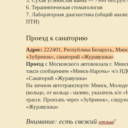
5. Сухая углекислая ванна — 7900 бел.руб.-
6. Терапевтическая стоматология
7. Лабораторная диагностика (общий анализ
ПТИ)
Проезд к санаторию
Адрес:
222401, Республика Беларусь, Минск
«Зубренок», санаторий «Журавушка»
Проезд
с Московского автовокзала г. Мин
такси сообщением «Минск-Нарочь» ч/з НД
«Санаторий «Журавушка»
На личном автотранспорте: Минск, Молоде
(кольцо, от кольца - налево, указатель к/п
трассе. Проехать через «Зубренок», след
«Журавушка»
Внимание: есть свежий
!
отзыв