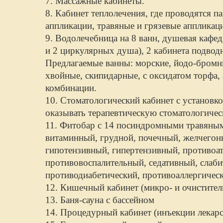
7. Массажные кабинеты.
8. Кабинет теплолечения, где проводятся 
аппликации, травяные и грязевые аппликац
9. Водолечебница на 8 ванн, душевая кафе
и 2 циркулярных душа), 2 кабинета подвод
Предлагаемые ванны: морские, йодо-бромн
хвойные, скипидарные, с оксидатом торфа, 
комбинации.
10. Стоматологический кабинет с установк
оказывать терапевтическую стоматологиче
11. Фитобар с 14 посиндромными травяны
витаминный, грудной, почечный, желчего
гипотензивный, гипертензивный, противоа
противовоспалительный, седативный, слаби
противодиабетический, противоаллергичес
12. Кишечный кабинет (микро- и очистител
13. Баня-сауна с бассейном
14. Процедурный кабинет (инъекции лекарс