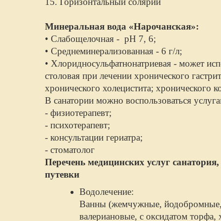
15. Горизонтальный солярий
Минеральная вода «Нарочанская»:
• Слабощелочная - рН 7, 6;
• Среднеминерализованная - 6 г/л;
• Хлоридносульфатнонатриевая - может исп
столовая при лечении хронического гастрит
хронического холецистита; хронического ко
В санатории можно воспользоваться услуг
- физиотерапевт;
- психотерапевт;
- консультации гериатра;
- стоматолог
Перечень медицинских услуг санатория,
путевки
Водолечение:
Ванны (жемчужные, йодобромные, 
валериановые, с оксидатом торфа,