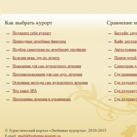
Как выбрать курорт
Сравнение 
Подарите себе курорт
Бассейн, сау
Природные лечебные факторы
Кафе, рестор
Подбор санатория по лечебному профилю
Автостоянка,
Болезни века: где их лечить
Прием детей
Показания для сан.-курортного лечения
Санатории д
Противопоказания для сан.-кур. лечения
Где принима
Основные методы сан.-курортного лечения
Где отдохнут
Что такое SPA
Где отдохну
Программы лечения в здравницах
Где отдохну
©
Туристический портал «Любимые курорты»,
2010-2015
E-mail:
mail@lyubimie-kurorti.ru