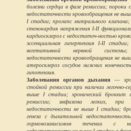
болезни сердца в фазе ремиссии; пороки 
недостаточности кровообращения не выш
I стадии; пролапс митрального клапана;
стенокардия напряжения I-II функциона
кардиосклероз с недостаточ-ностью кров
эссенциальная гипертензия I-II стадии
вегетативной нервной системы
недостаточности кровообращения не выш
атеросклероз сосудов нижних конечност
гипотензия.
Заболевания органов дыхания
—
хро
стойкой ремиссии при наличии легочно-с
выше I стадии; хронический бронхит 
ремиссии; эмфизема легких, при на
недостаточности не выше I стадии; бро
генеза с дыхательной недостаточност
гормонозависимом течении с нали
недостаточности не выше I стадии в фазе