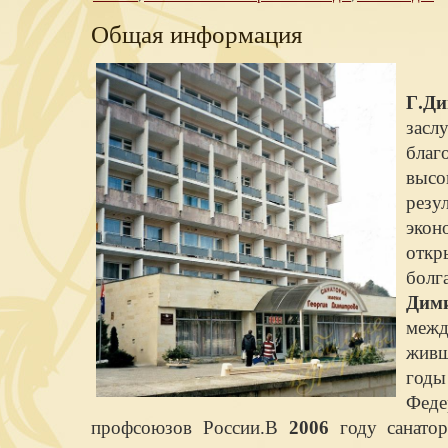
Общая информация
Г.Ди
засл
благ
высо
рез
экон
откр
бол
Дими
меж
живш
год
Фед
профсоюзов России.В
2006
году санато