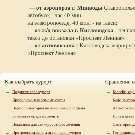
—
от аэропорта г. Минводы
Ставропольск
автобусе; 1час 40 мин.—
на электропоезде, 40 мин. - на такси;
— от ж/д вокзала г. Кисловодска
- пешко
такси до остановки «Проспект Ленина»:
— от автовокзала
г.Кисловодска маршрут
«Проспект Ленина»
Как выбрать курорт
Сравнение 
Подарите себе курорт
Бассейн, сау
Природные лечебные факторы
Кафе, рестор
Подбор санатория по лечебному профилю
Автостоянка,
Болезни века: где их лечить
Прием детей
Показания для сан.-курортного лечения
Санатории д
Противопоказания для сан.-кур. лечения
Где принима