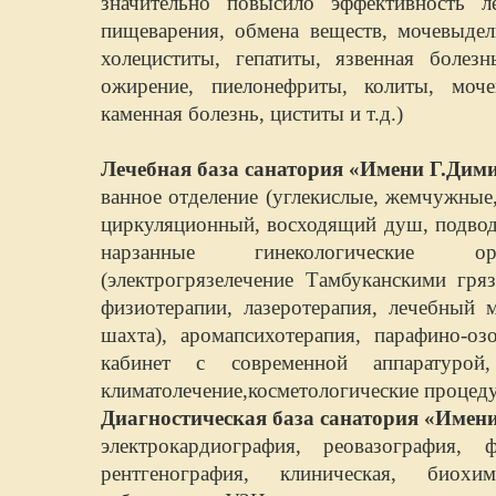
значительно повысило эффективность л
пищеварения, обмена веществ, мочевыдел
холециститы, гепатиты, язвенная болезн
ожирение, пиелонефриты, колиты, моче
каменная болезнь, циститы и т.д.)
Лечебная база
санатория «Имени Г.Дими
ванное отделение (углекислые, жемчужны
циркуляционный, восходящий душ, подвод
нарзанные гинекологические оро
(электрогрязелечение Тамбуканскими гря
физиотерапии, лазеротерапия, лечебный м
шахта), аромапсихотерапия, парафино-оз
кабинет с современной аппаратуро
климатолечение,косметологические процед
Диагностическая база
санатория «Имени
электрокардиография, реовазография, ф
рентгенография, клиническая, биохим