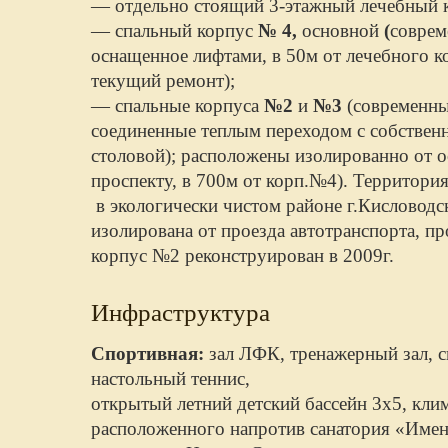
— отдельно стоящий 3-этажный лечебный 
— спальный корпус
№ 4,
основной
(
соврем
оснащенное лифтами, в 50м от лечебного 
текущий ремонт);
— спальные корпуса
№2
и
№3
(современные
соединенные теплым переходом с собстве
столовой); расположены изолированно от о
проспекту, в 700м от корп.№4). Территори
в экологически чистом районе г.Кисловодск
изолирована от проезда автотранспорта, п
корпус №2 реконструирован в 2009г.
Инфраструктура
Спортивная:
зал ЛФК, тренажерный зал, с
настольный теннис,
открытый летний детский бассейн 3х5, клим
расположенного напротив санатория «Имени