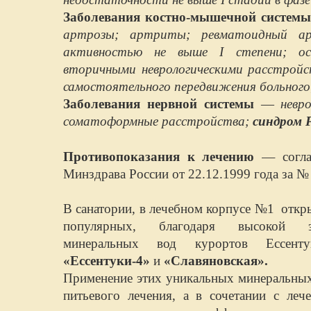
Заболевания костно-мышечной системы
артрозы; артриты; ревматоидный ар
активностью не выше I степени; ост
вторичными неврологическими расстройст
самостоятельного передвижения больного
Заболевания нервной системы
—
невр
соматоформные расстройства;
синдром 
—
Противопоказания к лечению
согл
Минздрава России от 22.12.1999 года за № 
В санатории, в лечебном корпусе №1 отк
популярных, благодаря высокой э
минеральных вод курортов Ессен
«Ессентуки-4»
и
«Славяновская».
Применение этих уникальных минеральны
питьевого лечения, а в сочетании с леч