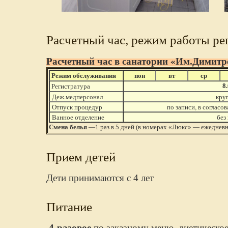
Расчетный час, режим работы ре
Расчетный час в санатории «Им.Димитро
Режим обслуживания
пон
вт
ср
Регистратура
8
Деж.медперсонал
кру
Отпуск процедур
по записи, в согласо
Ванное отделение
без
Смена белья
—1 раз в 5 дней (в номерах «Люкс» — ежедневн
Прием детей
Дети принимаются с 4 лет
Питание
4-разовое
по заказному меню, диетическое