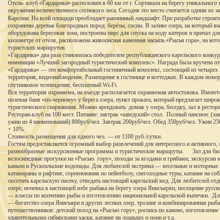
Отель- клуб «Гардарика» расположен в 60 км от г. Сортавала на берегу уникального
окружении величественного соснового леса. Сегодня это место считается одним из э
Карелии.
На всей площади преобладает равнинный ландшафт. При разработке строит
сохранены деревья благородных пород: берёзы, сосны. В заливе озера, на который в
оборудована береговая зона, построены пирс для спуска на воду катеров и причал дл
километре от отеля, расположена живописная каменная насыпь «Рысья гора», на кот
туристских маршрутов.
«Гардарика» два раза становилась победителем республиканского карельского конкур
номинации «Лучший загородный туристический комплекс». Награда была вручена оте
«Гардарика» — это комфортабельный гостиничный комплекс, состоящий из четырех
территория, видеонаблюдение. Размещение в гостинице и коттеджах. В каждом номер
спутниковое телевидение, бесплатный Wi-Fi.
Вся территория охраняема, на въезде располагается охраняемая автостоянка. Имеют
полевая баня «по-черному» у берега озера, пункт проката, который предлагает широ
туристического снаряжения. Можно арендовать домик у озера, беседку, зал в рестора
Ресторан-клуб на 100 мест. Питание: завтрак «шведский» стол.
Полный пансион: (зав
ужин из 4 наименований) 800руб/чел. Завтрак 200руб/чел. Обед 350руб/чел. Ужин 25
+ 10%
Стоимость размещения для одного чел. — от 1100 руб./сутки.
Гостям предоставляется огромный выбор развлечений для интересного и активного, 
разнообразные экскурсионные программы и туристические маршруты. Зал для билья
велосипедные прогулки на «Рысью
гору», походы за ягодами и грибами, экскурсии
каньон и Рускеальские водопады. Для любителей экстрима — весельные и моторные 
катамараны и рафтинг, соревнования по пейнтболу, снегоходные туры, катание на с
посетить карельскую пасеку, отведать настоящий карельский мед. Для любителей от
озере, ночевка в настоящей избе рыбака на берегу озера Янисъярви, посещение русск
— классы по копчению рыбы и изготовлению национальной карельской выпечки.
Дл
— богатство озера Янисъяри и других лесных озер, тролинг и комбинированная рыб
путешественников: детский поход на «Рысью гору», роспись по камню, изготовление 
удивительными сибирскими хаски, катание на лошадях и пони и т.д.