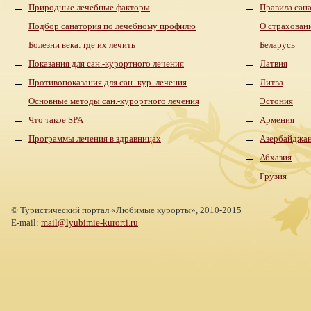
Природные лечебные факторы
Правила сан
Подбор санатория по лечебному профилю
О страхован
Болезни века: где их лечить
Беларусь
Показания для сан.-курортного лечения
Латвия
Противопоказания для сан.-кур. лечения
Литва
Основные методы сан.-курортного лечения
Эстония
Что такое SPA
Армения
Программы лечения в здравницах
Азербайджа
Абхазия
Грузия
©
Туристический портал «Любимые курорты»,
2010-2015
E-mail:
mail@lyubimie-kurorti.ru