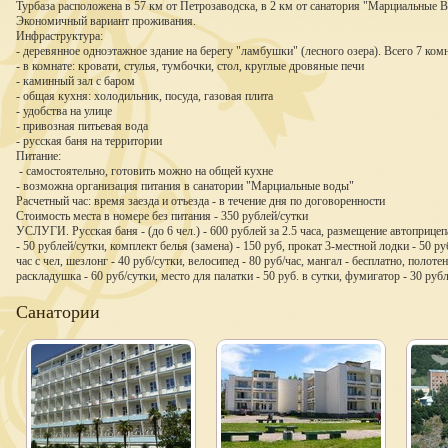
Турбаза расположена в 57 км от Петрозаводска, в 2 км от санатория "Марциальные Во
Экономичный вариант проживания.
Инфраструктура:
- деревянное одноэтажное здание на берегу "ламбушки" (лесного озера). Всего 7 ком
- в комнате: кровати, стулья, тумбочки, стол, круглые дровяные печи
- каминный зал с баром
- общая кухня: холодильник, посуда, газовая плита
- удобства на улице
- привозная питьевая вода
- русская баня на территории
Питание:
- самостоятельно, готовить можно на общей кухне
- возможна организация питания в санатории "Марциальные воды"
Расчетный час: время заезда и отъезда - в течение дня по договоренности
Стоимость места в номере без питания - 350 рублей/сутки
УСЛУГИ. Русская баня - (до 6 чел.) - 600 рублей за 2.5 часа, размещение автоприцеп
- 50 рублей/сутки, комплект белья (замена) - 150 руб, прокат 3-местной лодки - 50 руб
час с чел, шезлонг - 40 руб/сутки, велосипед - 80 руб/час, мангал - бесплатно, полоте
раскладушка - 60 руб/сутки, место для палатки - 50 руб. в сутки, фумигатор - 30 руб
Санатории