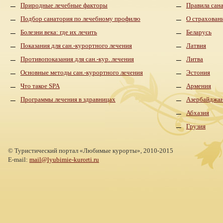
Природные лечебные факторы
Правила сан
Подбор санатория по лечебному профилю
О страхован
Болезни века: где их лечить
Беларусь
Показания для сан.-курортного лечения
Латвия
Противопоказания для сан.-кур. лечения
Литва
Основные методы сан.-курортного лечения
Эстония
Что такое SPA
Армения
Программы лечения в здравницах
Азербайджа
Абхазия
Грузия
©
Туристический портал «Любимые курорты»,
2010-2015
E-mail:
mail@lyubimie-kurorti.ru